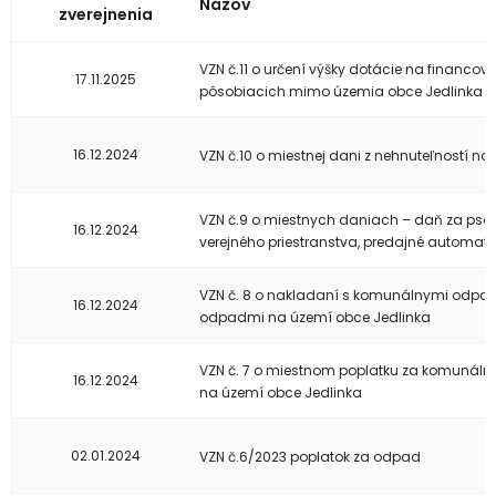
Názov
zverejnenia
VZN č.11 o určení výšky dotácie na financ
17.11.2025
pôsobiacich mimo územia obce Jedlinka
16.12.2024
VZN č.10 o miestnej dani z nehnuteľností n
VZN č.9 o miestnych daniach – daň za psa,
16.12.2024
verejného priestranstva, predajné automaty 
VZN č. 8 o nakladaní s komunálnymi odpa
16.12.2024
odpadmi na území obce Jedlinka
VZN č. 7 o miestnom poplatku za komunál
16.12.2024
na území obce Jedlinka
02.01.2024
VZN č.6/2023 poplatok za odpad