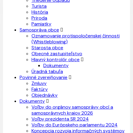
Triedenie odpadu
Turista
História
Priroda
Pamiatky
Samospráva obce
Oznamovanie protispoločenskej činnosti
(Whistleblowing)
Starosta obce
Obecné zastupiteľstvo
Hlavný kontrolór obce
Dokumenty
Úradná tabuľa
Povinné zverejňovanie
Zmluvy
Faktúry
Objednávky
Dokumenty
Voľby do orgánov samosprávy obcí a
samosprávnych krajov 2026
Voľby prezidenta SR 2024
Voľby do Európskeho parlamentu 2024
Koncepcia rozvoja informačných systémov