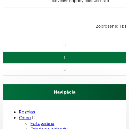
stavebne odpady obce Jedlinka
Zobrazené:
1 z 1
1
Navigácia
Rozhlas
Obec
Fotogaléria