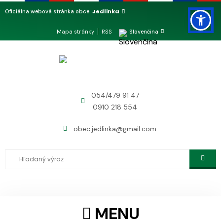
Jedlinka
Oficiálna webová stránka obce
Mapa stránky
RSS
Slovenčina
054/479 91 47
0910 218 554
obec.jedlinka@gmail.com
MENU